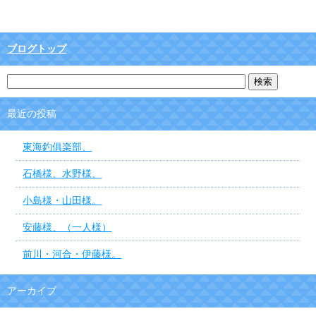
ブログトップ
最近の投稿
東海釣俱楽部、
石橋様、水野様、
小島様・山田様。
安藤様、（一人様）
前川・河合・伊藤様。
アーカイブ