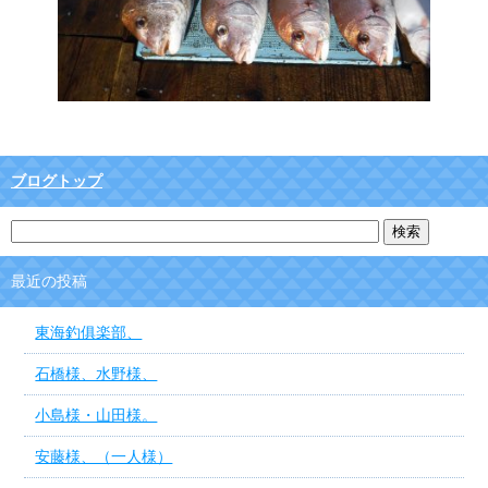
ブログトップ
最近の投稿
東海釣俱楽部、
石橋様、水野様、
小島様・山田様。
安藤様、（一人様）