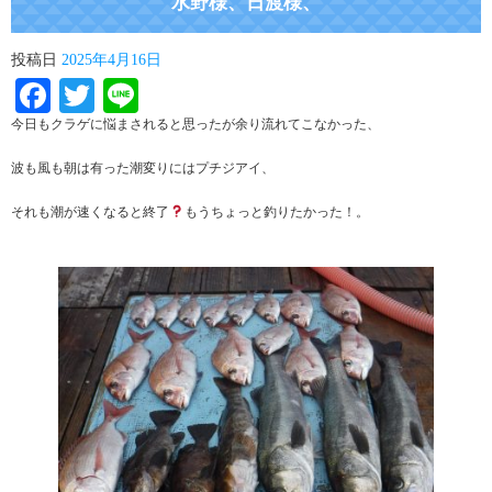
水野様、日渡様、
投稿日
2025年4月16日
Facebook
Twitter
Line
今日もクラゲに悩まされると思ったが余り流れてこなかった、
波も風も朝は有った潮変りにはプチジアイ、
それも潮が速くなると終了
もうちょっと釣りたかった！。