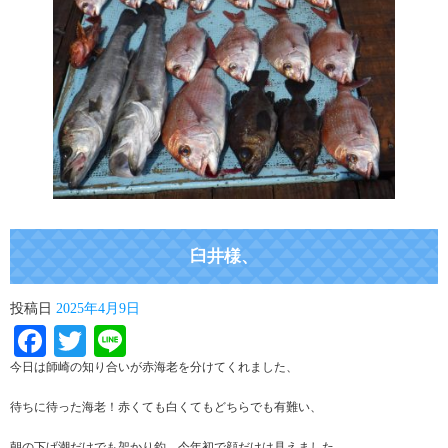
臼井様、
投稿日
2025年4月9日
Facebook
Twitter
Line
今日は師崎の知り合いが赤海老を分けてくれました、
待ちに待った海老！赤くても白くてもどちらでも有難い、
朝の下げ潮だけでも架かり釣、今年初で顔だけは見えました。