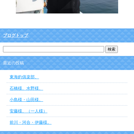
ブログトップ
最近の投稿
東海釣俱楽部、
石橋様、水野様、
小島様・山田様。
安藤様、（一人様）
前川・河合・伊藤様。