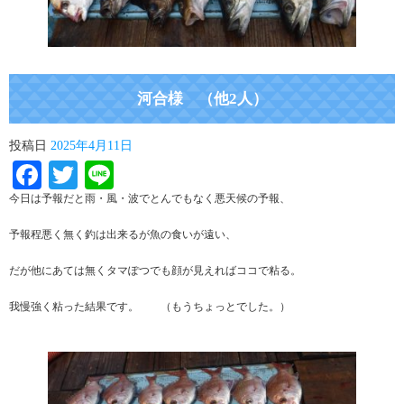
河合様 （他2人）
投稿日
2025年4月11日
Facebook
Twitter
Line
今日は予報だと雨・風・波でとんでもなく悪天候の予報、
予報程悪く無く釣は出来るが魚の食いが遠い、
だが他にあては無くタマぽつでも顔が見えればココで粘る。
我慢強く粘った結果です。 （もうちょっとでした。）