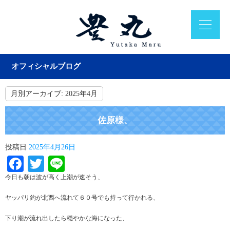
オフィシャルブログ
月別アーカイブ:
2025年4月
佐原様、
投稿日
2025年4月26日
Facebook
Twitter
Line
今日も朝は波が高く上潮が速そう、
ヤッパリ釣が北西へ流れて６０号でも持って行かれる、
下り潮が流れ出したら穏やかな海になった、