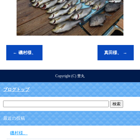
←
磯村様、
真田様、
→
Copyright (C) 豊丸
ブログトップ
最近の投稿
磯村様、