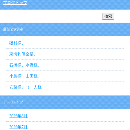
ブログトップ
最近の投稿
磯村様、
東海釣俱楽部、
石橋様、水野様、
小島様・山田様。
安藤様、（一人様）
アーカイブ
2026年8月
2026年7月