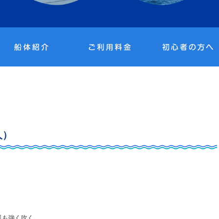
人）
風も強く吹く、