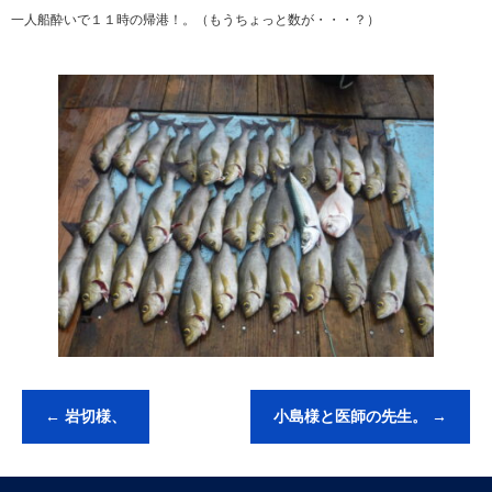
一人船酔いで１１時の帰港！。（もうちょっと数が・・・？）
←
岩切様、
小島様と医師の先生。
→