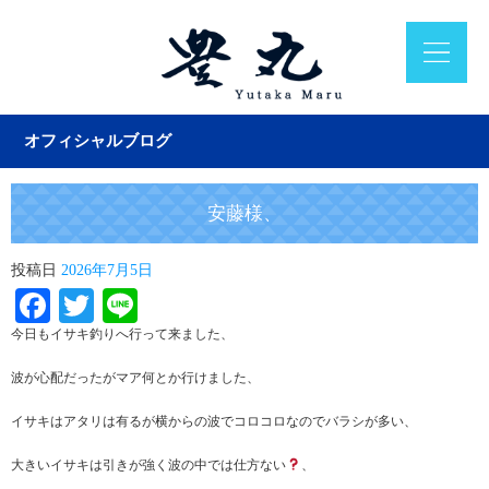
オフィシャルブログ
安藤様、
投稿日
2026年7月5日
Facebook
Twitter
Line
今日もイサキ釣りへ行って来ました、
波が心配だったがマア何とか行けました、
イサキはアタリは有るが横からの波でコロコロなのでバラシが多い、
大きいイサキは引きが強く波の中では仕方ない
、