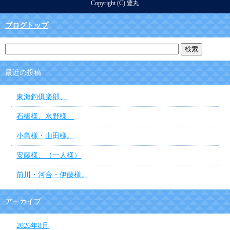
Copyright (C) 豊丸
ブログトップ
最近の投稿
東海釣俱楽部、
石橋様、水野様、
小島様・山田様。
安藤様、（一人様）
前川・河合・伊藤様。
アーカイブ
2026年8月