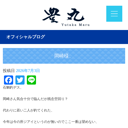
オフィシャルブログ
岡崎様、
投稿日
2026年7月3日
Facebook
Twitter
Line
石鯛釣デス、
岡崎さん気合十分で臨んだが残念空回り？
代わりに若い二人が釣てくれた、
今年は今の所ジアイというのが無いのでここ一番は望めない、