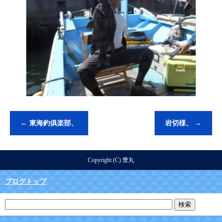
←
東海釣俱楽部、
岩切様、
→
Copyright (C) 豊丸
ブログトップ